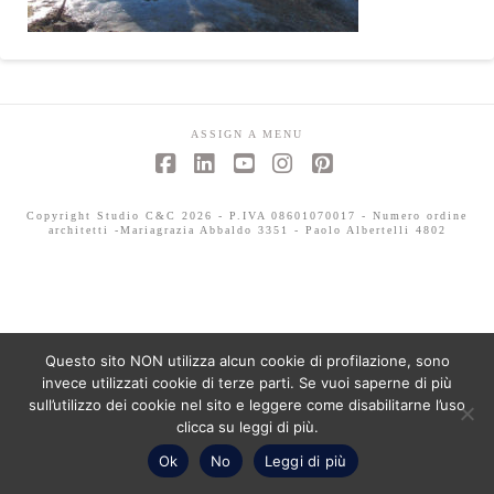
ASSIGN A MENU
Facebook
LinkedIn
YouTube
Instagram
Pinterest
Copyright Studio C&C 2026 - P.IVA 08601070017 - Numero ordine
architetti -Mariagrazia Abbaldo 3351 - Paolo Albertelli 4802
Questo sito NON utilizza alcun cookie di profilazione, sono
invece utilizzati cookie di terze parti. Se vuoi saperne di più
sull’utilizzo dei cookie nel sito e leggere come disabilitarne l’uso
clicca su leggi di più.
Ok
No
Leggi di più