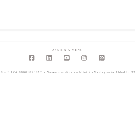
ASSIGN A MENU
Facebook
LinkedIn
YouTube
Instagram
Pinterest
 - P.IVA 08601070017 - Numero ordine architetti -Mariagrazia Abbaldo 33