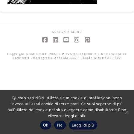
ASSIGN A MENU
Facebook
LinkedIn
YouTube
Instagram
Pinterest
Copyright Studio C&C 2026 - P.IVA 08601070017 - Numero ordine
architetti -Mariagrazia Abbaldo 3351 - Paolo Albertelli 4802
Questo sito NON utilizza alcun cookie di profilazione, sono
invece utilizzati cookie di terze parti. Se vuoi saperne di più
sull’utilizzo dei cookie nel sito e leggere come disabilitarne l’uso
clicca su leggi di più.
Ok
No
Leggi di più