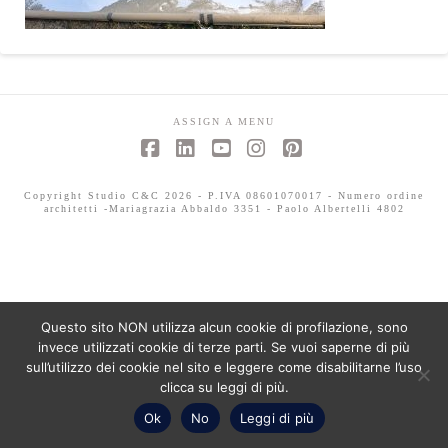
ASSIGN A MENU
Facebook
LinkedIn
YouTube
Instagram
Pinterest
Copyright Studio C&C 2026 - P.IVA 08601070017 - Numero ordine
architetti -Mariagrazia Abbaldo 3351 - Paolo Albertelli 4802
Questo sito NON utilizza alcun cookie di profilazione, sono
invece utilizzati cookie di terze parti. Se vuoi saperne di più
sull’utilizzo dei cookie nel sito e leggere come disabilitarne l’uso
clicca su leggi di più.
Ok
No
Leggi di più