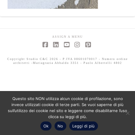
ASSIGN A MENU
Facebook
LinkedIn
YouTube
Instagram
Pinterest
Copyright Studio C&C 2026 - P.IVA 08601070017 - Numero ordine
architetti -Mariagrazia Abbaldo 3351 - Paolo Albertelli 4802
Questo sito NON utilizza alcun cookie di profilazione, sono
invece utilizzati cookie di terze parti. Se vuoi saperne di più
sull’utilizzo dei cookie nel sito e leggere come disabilitarne l’uso
clicca su leggi di più.
Ok
No
Leggi di più