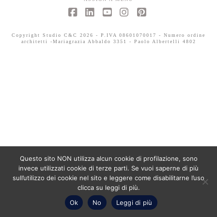
Facebook
LinkedIn
YouTube
Instagram
Pinterest
Copyright Studio C&C 2026 - P.IVA 08601070017 - Numero ordine
architetti -Mariagrazia Abbaldo 3351 - Paolo Albertelli 4802
Questo sito NON utilizza alcun cookie di profilazione, sono
invece utilizzati cookie di terze parti. Se vuoi saperne di più
sull’utilizzo dei cookie nel sito e leggere come disabilitarne l’uso
clicca su leggi di più.
Ok
No
Leggi di più