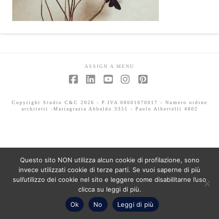
ASSIGN A MENU
Facebook
LinkedIn
YouTube
Instagram
Pinterest
Copyright Studio C&C 2026 - P.IVA 08601070017 - Numero ordine
architetti -Mariagrazia Abbaldo 3351 - Paolo Albertelli 4802
Questo sito NON utilizza alcun cookie di profilazione, sono
invece utilizzati cookie di terze parti. Se vuoi saperne di più
sull’utilizzo dei cookie nel sito e leggere come disabilitarne l’uso
clicca su leggi di più.
Ok
No
Leggi di più