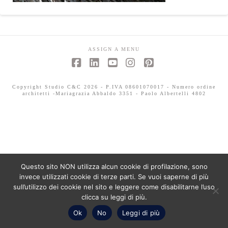
ASSIGN A MENU
Facebook
LinkedIn
YouTube
Instagram
Pinterest
Copyright Studio C&C 2026 - P.IVA 08601070017 - Numero ordine
architetti -Mariagrazia Abbaldo 3351 - Paolo Albertelli 4802
Questo sito NON utilizza alcun cookie di profilazione, sono
invece utilizzati cookie di terze parti. Se vuoi saperne di più
sull’utilizzo dei cookie nel sito e leggere come disabilitarne l’uso
clicca su leggi di più.
Ok
No
Leggi di più