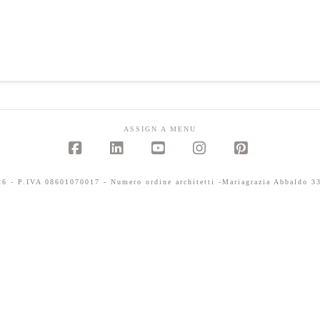
ASSIGN A MENU
Facebook
LinkedIn
YouTube
Instagram
Pinterest
 - P.IVA 08601070017 - Numero ordine architetti -Mariagrazia Abbaldo 33