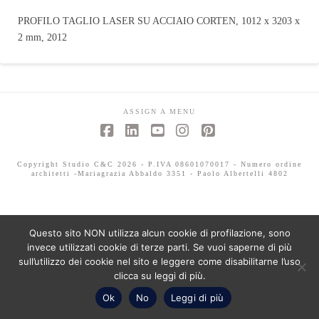
PROFILO TAGLIO LASER SU ACCIAIO CORTEN, 1012 x 3203 x
2 mm, 2012
ASSIGN A MENU
Facebook
LinkedIn
YouTube
Instagram
Pinterest
Copyright Studio C&C 2026 - P.IVA 08601070017 - Numero ordine
architetti -Mariagrazia Abbaldo 3351 - Paolo Albertelli 4802
Questo sito NON utilizza alcun cookie di profilazione, sono
invece utilizzati cookie di terze parti. Se vuoi saperne di più
sull’utilizzo dei cookie nel sito e leggere come disabilitarne l’uso
clicca su leggi di più.
Ok
No
Leggi di più