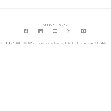
ASSIGN A MENU
Facebook
LinkedIn
YouTube
Instagram
Pinterest
 - P.IVA 08601070017 - Numero ordine architetti -Mariagrazia Abbaldo 33