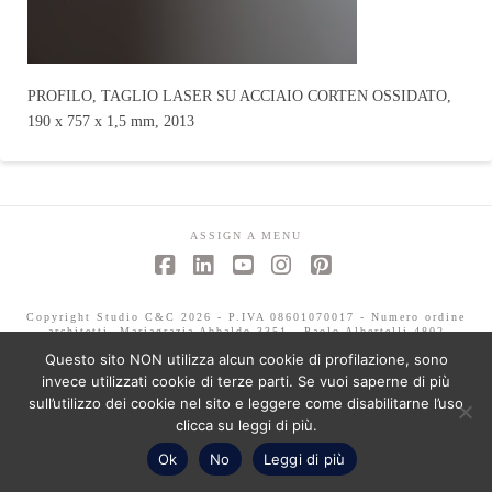
PROFILO, TAGLIO LASER SU ACCIAIO CORTEN OSSIDATO,
190 x 757 x 1,5 mm, 2013
ASSIGN A MENU
Facebook
LinkedIn
YouTube
Instagram
Pinterest
Copyright Studio C&C 2026 - P.IVA 08601070017 - Numero ordine
architetti -Mariagrazia Abbaldo 3351 - Paolo Albertelli 4802
Questo sito NON utilizza alcun cookie di profilazione, sono
invece utilizzati cookie di terze parti. Se vuoi saperne di più
sull’utilizzo dei cookie nel sito e leggere come disabilitarne l’uso
clicca su leggi di più.
Ok
No
Leggi di più