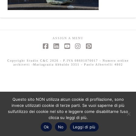
ASSIGN A MENU
Facebook
LinkedIn
YouTube
Instagram
Pinterest
Copyright Studio C&C 2026 - P.IVA 08601070017 - Numero ordine
architetti -Mariagrazia Abbaldo 3351 - Paolo Albertelli 4802
Questo sito NON utilizza alcun cookie di profilazione, sono
invece utilizzati cookie di terze parti. Se vuoi saperne di più
sull’utilizzo dei cookie nel sito e leggere come disabilitarne l’uso
clicca su leggi di più.
Ok
No
Leggi di più