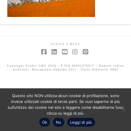
ASSIGN A MENU
Facebook
LinkedIn
YouTube
Instagram
Pinterest
Copyright Studio C&C 2026 - P.IVA 08601070017 - Numero ordine
architetti -Mariagrazia Abbaldo 3351 - Paolo Albertelli 4802
Questo sito NON utilizza alcun cookie di profilazione, sono
invece utilizzati cookie di terze parti. Se vuoi saperne di più
sull’utilizzo dei cookie nel sito e leggere come disabilitarne l’uso
clicca su leggi di più.
Ok
No
Leggi di più