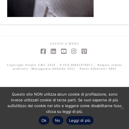
ASSIGN A MENU
Facebook
LinkedIn
YouTube
Instagram
Pinterest
Copyright Studio C&C 2026 - P.IVA 08601070017 - Numero ordine
architetti -Mariagrazia Abbaldo 3351 - Paolo Albertelli 4802
Questo sito NON utilizza alcun cookie di profilazione, sono
invece utilizzati cookie di terze parti. Se vuoi saperne di più
sull’utilizzo dei cookie nel sito e leggere come disabilitarne l’uso
clicca su leggi di più.
Ok
No
Leggi di più