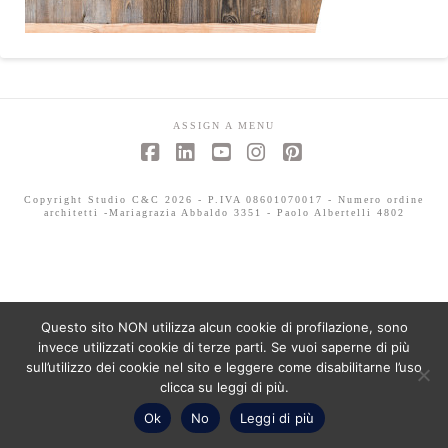
ASSIGN A MENU
Facebook
LinkedIn
YouTube
Instagram
Pinterest
Copyright Studio C&C 2026 - P.IVA 08601070017 - Numero ordine
architetti -Mariagrazia Abbaldo 3351 - Paolo Albertelli 4802
Questo sito NON utilizza alcun cookie di profilazione, sono
invece utilizzati cookie di terze parti. Se vuoi saperne di più
sull’utilizzo dei cookie nel sito e leggere come disabilitarne l’uso
clicca su leggi di più.
Ok
No
Leggi di più