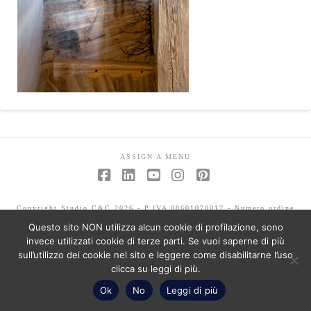
ASSIGN A MENU
Facebook
LinkedIn
YouTube
Instagram
Pinterest
Copyright Studio C&C 2026 - P.IVA 08601070017 - Numero ordine
architetti -Mariagrazia Abbaldo 3351 - Paolo Albertelli 4802
Questo sito NON utilizza alcun cookie di profilazione, sono
invece utilizzati cookie di terze parti. Se vuoi saperne di più
sull’utilizzo dei cookie nel sito e leggere come disabilitarne l’uso
clicca su leggi di più.
Ok
No
Leggi di più