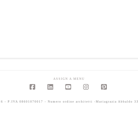
ASSIGN A MENU
Facebook
LinkedIn
YouTube
Instagram
Pinterest
 - P.IVA 08601070017 - Numero ordine architetti -Mariagrazia Abbaldo 33