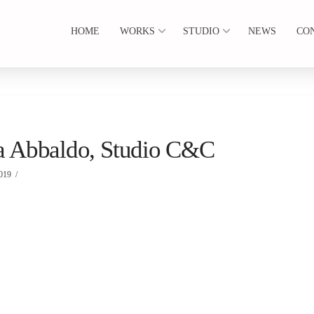
HOME
WORKS
STUDIO
NEWS
CO
zia Abbaldo, Studio C&C
019