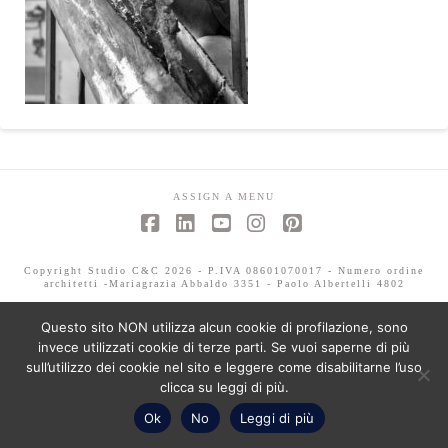
ASSIGN A MENU
Facebook
LinkedIn
YouTube
Instagram
Pinterest
Copyright Studio C&C 2026 - P.IVA 08601070017 - Numero ordine
architetti -Mariagrazia Abbaldo 3351 - Paolo Albertelli 4802
Questo sito NON utilizza alcun cookie di profilazione, sono
invece utilizzati cookie di terze parti. Se vuoi saperne di più
sull’utilizzo dei cookie nel sito e leggere come disabilitarne l’uso
clicca su leggi di più.
Ok
No
Leggi di più