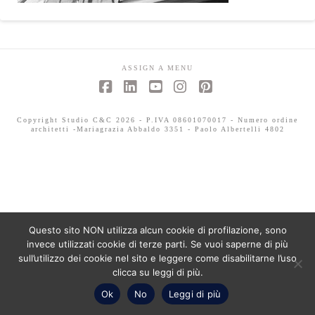
ASSIGN A MENU
Facebook
LinkedIn
YouTube
Instagram
Pinterest
Copyright Studio C&C 2026 - P.IVA 08601070017 - Numero ordine
architetti -Mariagrazia Abbaldo 3351 - Paolo Albertelli 4802
Questo sito NON utilizza alcun cookie di profilazione, sono
invece utilizzati cookie di terze parti. Se vuoi saperne di più
sull’utilizzo dei cookie nel sito e leggere come disabilitarne l’uso
clicca su leggi di più.
Ok
No
Leggi di più