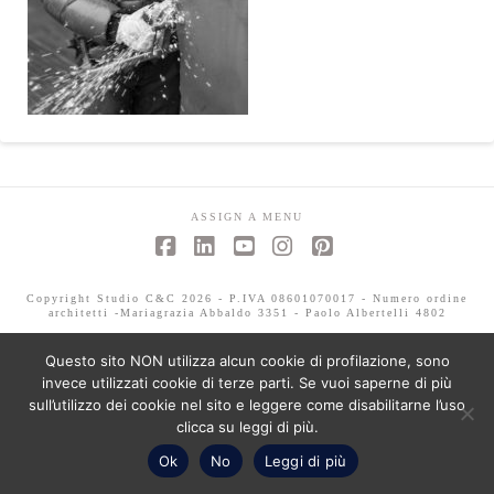
ASSIGN A MENU
Facebook
LinkedIn
YouTube
Instagram
Pinterest
Copyright Studio C&C 2026 - P.IVA 08601070017 - Numero ordine
architetti -Mariagrazia Abbaldo 3351 - Paolo Albertelli 4802
Questo sito NON utilizza alcun cookie di profilazione, sono
invece utilizzati cookie di terze parti. Se vuoi saperne di più
sull’utilizzo dei cookie nel sito e leggere come disabilitarne l’uso
clicca su leggi di più.
Ok
No
Leggi di più