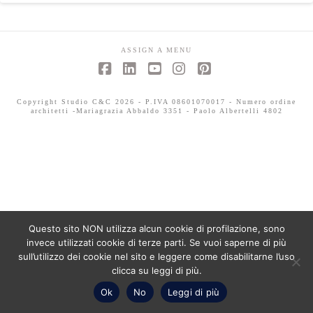
ASSIGN A MENU
Facebook
LinkedIn
YouTube
Instagram
Pinterest
Copyright Studio C&C 2026 - P.IVA 08601070017 - Numero ordine
architetti -Mariagrazia Abbaldo 3351 - Paolo Albertelli 4802
Questo sito NON utilizza alcun cookie di profilazione, sono
invece utilizzati cookie di terze parti. Se vuoi saperne di più
sull’utilizzo dei cookie nel sito e leggere come disabilitarne l’uso
clicca su leggi di più.
Ok
No
Leggi di più