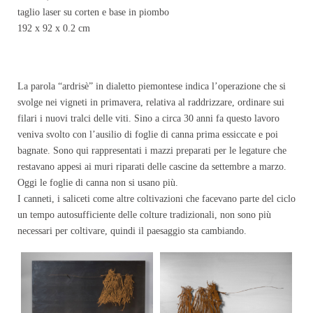
taglio laser su corten e base in piombo
192 x 92 x 0.2 cm
La parola “ardrisè” in dialetto piemontese indica l’operazione che si
svolge nei vigneti in primavera, relativa al raddrizzare, ordinare sui
filari i nuovi tralci delle viti.
Sino a circa 30 anni fa questo lavoro
veniva svolto con l’ausilio di foglie di canna prima essiccate e poi
bagnate. Sono qui rappresentati i mazzi preparati per le legature che
restavano appesi ai muri riparati delle cascine da settembre a marzo.
Oggi le foglie di canna non si usano più.
I canneti, i saliceti come altre coltivazioni che facevano parte del ciclo
un tempo autosufficiente delle colture tradizionali, non sono più
necessari per coltivare, quindi il paesaggio sta cambiando.