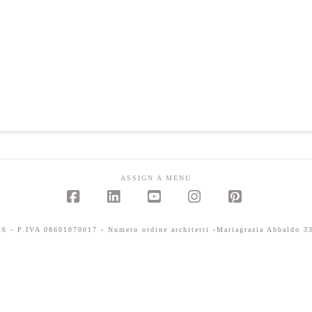
ASSIGN A MENU
Facebook
LinkedIn
YouTube
Instagram
Pinterest
 - P.IVA 08601070017 - Numero ordine architetti -Mariagrazia Abbaldo 33