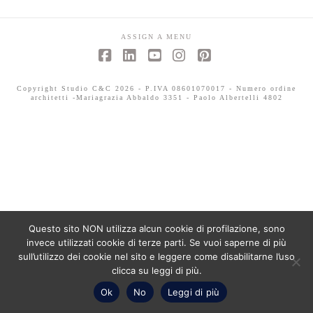
ASSIGN A MENU
Facebook
LinkedIn
YouTube
Instagram
Pinterest
Copyright Studio C&C 2026 - P.IVA 08601070017 - Numero ordine
architetti -Mariagrazia Abbaldo 3351 - Paolo Albertelli 4802
Questo sito NON utilizza alcun cookie di profilazione, sono
invece utilizzati cookie di terze parti. Se vuoi saperne di più
sull’utilizzo dei cookie nel sito e leggere come disabilitarne l’uso
clicca su leggi di più.
Ok
No
Leggi di più