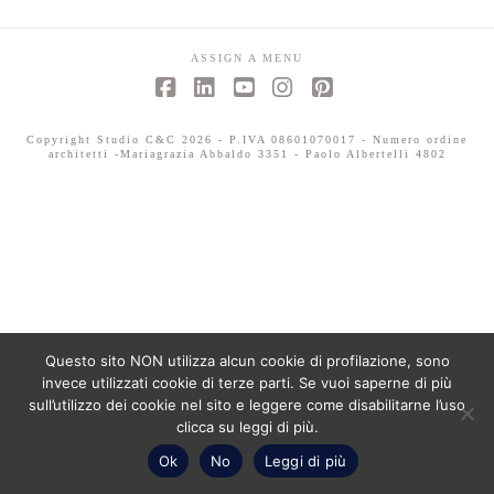
ASSIGN A MENU
Facebook
LinkedIn
YouTube
Instagram
Pinterest
Copyright Studio C&C 2026 - P.IVA 08601070017 - Numero ordine
architetti -Mariagrazia Abbaldo 3351 - Paolo Albertelli 4802
Questo sito NON utilizza alcun cookie di profilazione, sono
invece utilizzati cookie di terze parti. Se vuoi saperne di più
sull’utilizzo dei cookie nel sito e leggere come disabilitarne l’uso
clicca su leggi di più.
Ok
No
Leggi di più