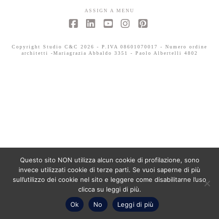
ASSIGN A MENU
Facebook
LinkedIn
YouTube
Instagram
Pinterest
Copyright Studio C&C 2026 - P.IVA 08601070017 - Numero ordine
architetti -Mariagrazia Abbaldo 3351 - Paolo Albertelli 4802
Questo sito NON utilizza alcun cookie di profilazione, sono
invece utilizzati cookie di terze parti. Se vuoi saperne di più
sull’utilizzo dei cookie nel sito e leggere come disabilitarne l’uso
clicca su leggi di più.
Ok
No
Leggi di più