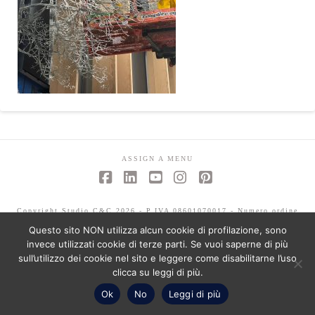
ASSIGN A MENU
Facebook
LinkedIn
YouTube
Instagram
Pinterest
Copyright Studio C&C 2026 - P.IVA 08601070017 - Numero ordine
architetti -Mariagrazia Abbaldo 3351 - Paolo Albertelli 4802
Questo sito NON utilizza alcun cookie di profilazione, sono
invece utilizzati cookie di terze parti. Se vuoi saperne di più
sull’utilizzo dei cookie nel sito e leggere come disabilitarne l’uso
clicca su leggi di più.
Ok
No
Leggi di più