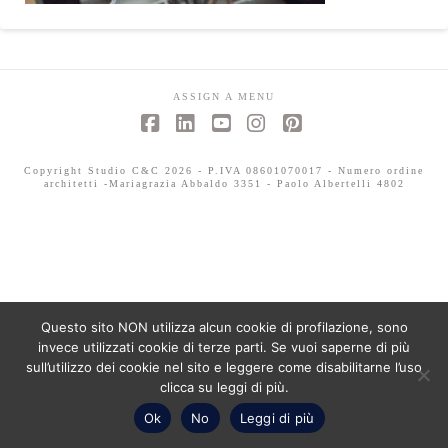
ASSIGN A MENU
Facebook
LinkedIn
YouTube
Instagram
Pinterest
Copyright Studio C&C 2026 - P.IVA 08601070017 - Numero ordine
architetti -Mariagrazia Abbaldo 3351 - Paolo Albertelli 4802
Questo sito NON utilizza alcun cookie di profilazione, sono
invece utilizzati cookie di terze parti. Se vuoi saperne di più
sull’utilizzo dei cookie nel sito e leggere come disabilitarne l’uso
clicca su leggi di più.
Ok
No
Leggi di più