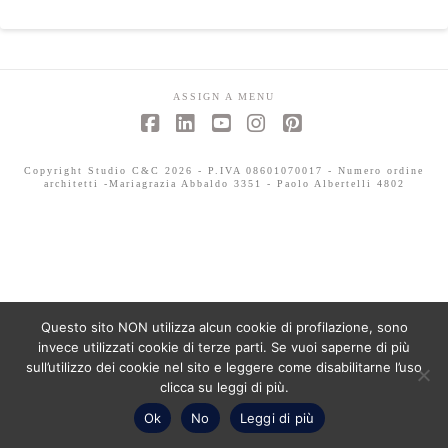
ASSIGN A MENU
Facebook
LinkedIn
YouTube
Instagram
Pinterest
Copyright Studio C&C 2026 - P.IVA 08601070017 - Numero ordine
architetti -Mariagrazia Abbaldo 3351 - Paolo Albertelli 4802
Questo sito NON utilizza alcun cookie di profilazione, sono
invece utilizzati cookie di terze parti. Se vuoi saperne di più
sull’utilizzo dei cookie nel sito e leggere come disabilitarne l’uso
clicca su leggi di più.
Ok
No
Leggi di più