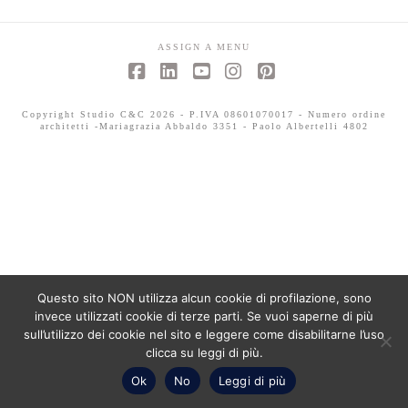
ASSIGN A MENU
Facebook
LinkedIn
YouTube
Instagram
Pinterest
Copyright Studio C&C 2026 - P.IVA 08601070017 - Numero ordine
architetti -Mariagrazia Abbaldo 3351 - Paolo Albertelli 4802
Questo sito NON utilizza alcun cookie di profilazione, sono
invece utilizzati cookie di terze parti. Se vuoi saperne di più
sull’utilizzo dei cookie nel sito e leggere come disabilitarne l’uso
clicca su leggi di più.
Ok
No
Leggi di più