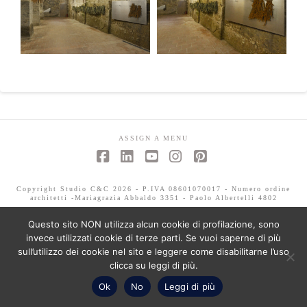
ASSIGN A MENU
Facebook
LinkedIn
YouTube
Instagram
Pinterest
Copyright Studio C&C 2026 - P.IVA 08601070017 - Numero ordine
architetti -Mariagrazia Abbaldo 3351 - Paolo Albertelli 4802
Questo sito NON utilizza alcun cookie di profilazione, sono
invece utilizzati cookie di terze parti. Se vuoi saperne di più
sull’utilizzo dei cookie nel sito e leggere come disabilitarne l’uso
clicca su leggi di più.
Ok
No
Leggi di più