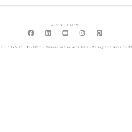
ASSIGN A MENU
Facebook
LinkedIn
YouTube
Instagram
Pinterest
 - P.IVA 08601070017 - Numero ordine architetti -Mariagrazia Abbaldo 33