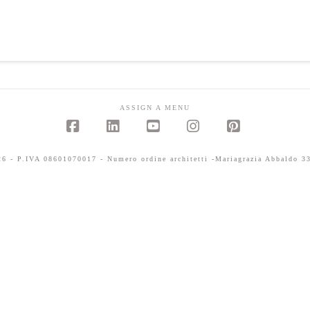
ASSIGN A MENU
Facebook
LinkedIn
YouTube
Instagram
Pinterest
 - P.IVA 08601070017 - Numero ordine architetti -Mariagrazia Abbaldo 33