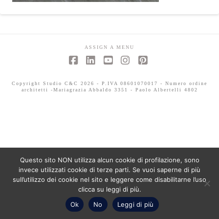
ASSIGN A MENU
Facebook
LinkedIn
YouTube
Instagram
Pinterest
Copyright Studio C&C 2026 - P.IVA 08601070017 - Numero ordine
architetti -Mariagrazia Abbaldo 3351 - Paolo Albertelli 4802
Questo sito NON utilizza alcun cookie di profilazione, sono
invece utilizzati cookie di terze parti. Se vuoi saperne di più
sull’utilizzo dei cookie nel sito e leggere come disabilitarne l’uso
clicca su leggi di più.
Ok
No
Leggi di più