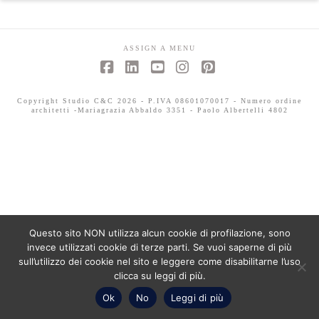
ASSIGN A MENU
Facebook
LinkedIn
YouTube
Instagram
Pinterest
Copyright Studio C&C 2026 - P.IVA 08601070017 - Numero ordine
architetti -Mariagrazia Abbaldo 3351 - Paolo Albertelli 4802
Questo sito NON utilizza alcun cookie di profilazione, sono
invece utilizzati cookie di terze parti. Se vuoi saperne di più
sull’utilizzo dei cookie nel sito e leggere come disabilitarne l’uso
clicca su leggi di più.
Ok
No
Leggi di più