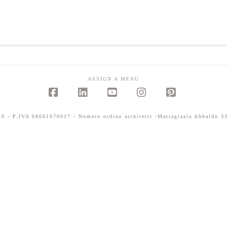
ASSIGN A MENU
Facebook
LinkedIn
YouTube
Instagram
Pinterest
 - P.IVA 08601070017 - Numero ordine architetti -Mariagrazia Abbaldo 33