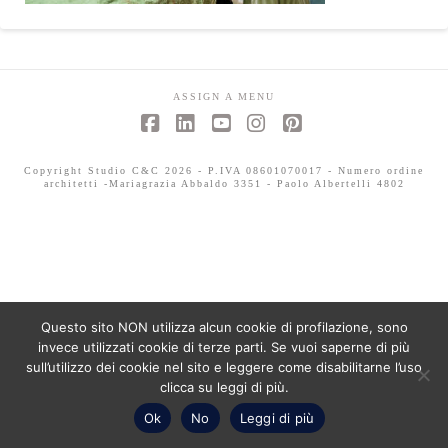
ASSIGN A MENU
Facebook
LinkedIn
YouTube
Instagram
Pinterest
Copyright Studio C&C 2026 - P.IVA 08601070017 - Numero ordine
architetti -Mariagrazia Abbaldo 3351 - Paolo Albertelli 4802
Questo sito NON utilizza alcun cookie di profilazione, sono
invece utilizzati cookie di terze parti. Se vuoi saperne di più
sull’utilizzo dei cookie nel sito e leggere come disabilitarne l’uso
clicca su leggi di più.
Ok
No
Leggi di più