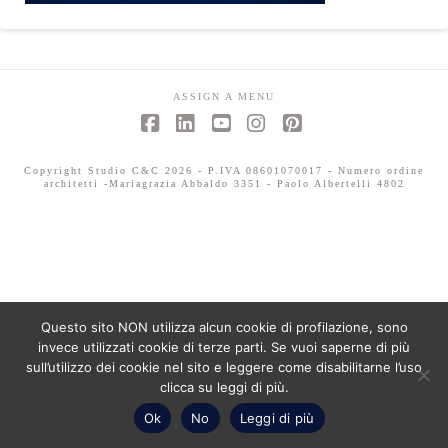
ASSIGN A MENU
Facebook
LinkedIn
YouTube
Instagram
Pinterest
Copyright Studio C&C 2026 - P.IVA 08601070017 - Numero ordine
architetti -Mariagrazia Abbaldo 3351 - Paolo Albertelli 4802
Questo sito NON utilizza alcun cookie di profilazione, sono
invece utilizzati cookie di terze parti. Se vuoi saperne di più
sull’utilizzo dei cookie nel sito e leggere come disabilitarne l’uso
clicca su leggi di più.
Ok
No
Leggi di più