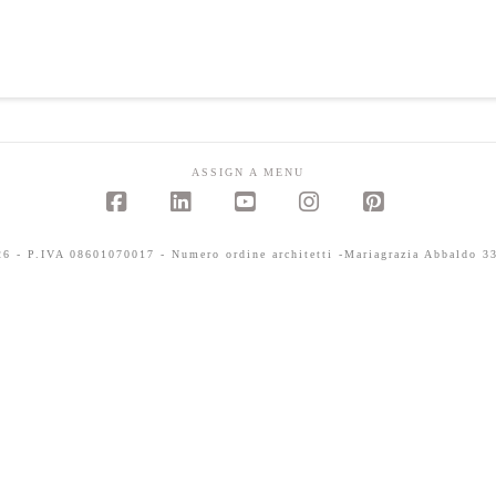
ASSIGN A MENU
Facebook
LinkedIn
YouTube
Instagram
Pinterest
 - P.IVA 08601070017 - Numero ordine architetti -Mariagrazia Abbaldo 33