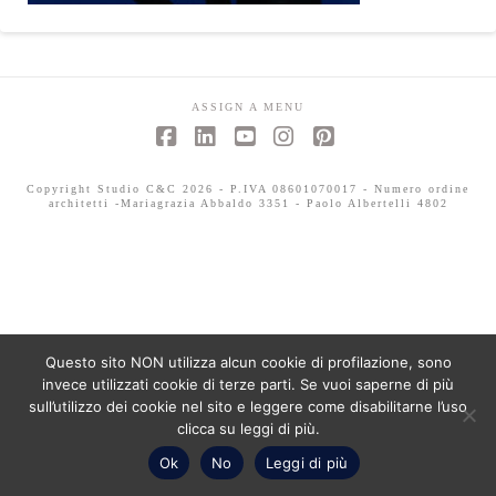
ASSIGN A MENU
Facebook
LinkedIn
YouTube
Instagram
Pinterest
Copyright Studio C&C 2026 - P.IVA 08601070017 - Numero ordine
architetti -Mariagrazia Abbaldo 3351 - Paolo Albertelli 4802
Questo sito NON utilizza alcun cookie di profilazione, sono
invece utilizzati cookie di terze parti. Se vuoi saperne di più
sull’utilizzo dei cookie nel sito e leggere come disabilitarne l’uso
clicca su leggi di più.
Ok
No
Leggi di più