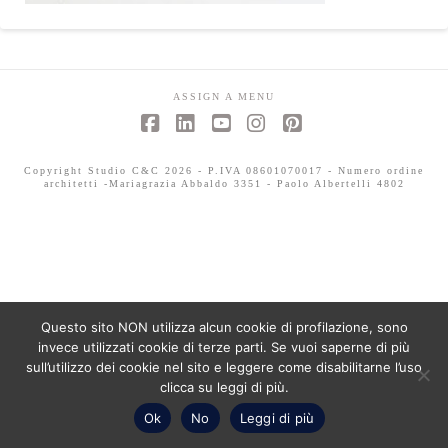
ASSIGN A MENU
Facebook
LinkedIn
YouTube
Instagram
Pinterest
Copyright Studio C&C 2026 - P.IVA 08601070017 - Numero ordine
architetti -Mariagrazia Abbaldo 3351 - Paolo Albertelli 4802
Questo sito NON utilizza alcun cookie di profilazione, sono
invece utilizzati cookie di terze parti. Se vuoi saperne di più
sull’utilizzo dei cookie nel sito e leggere come disabilitarne l’uso
clicca su leggi di più.
Ok
No
Leggi di più