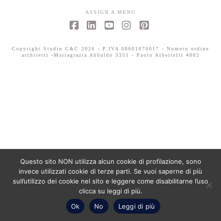
ASSIGN A MENU
Facebook
LinkedIn
YouTube
Instagram
Pinterest
Copyright Studio C&C 2026 - P.IVA 08601070017 - Numero ordine
architetti -Mariagrazia Abbaldo 3351 - Paolo Albertelli 4802
Questo sito NON utilizza alcun cookie di profilazione, sono
invece utilizzati cookie di terze parti. Se vuoi saperne di più
sull’utilizzo dei cookie nel sito e leggere come disabilitarne l’uso
clicca su leggi di più.
Ok
No
Leggi di più