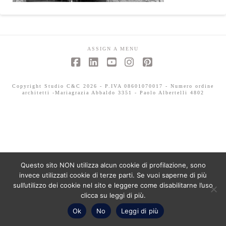
ASSIGN A MENU
Facebook
LinkedIn
YouTube
Instagram
Pinterest
Copyright Studio C&C 2026 - P.IVA 08601070017 - Numero ordine
architetti -Mariagrazia Abbaldo 3351 - Paolo Albertelli 4802
Questo sito NON utilizza alcun cookie di profilazione, sono
invece utilizzati cookie di terze parti. Se vuoi saperne di più
sull’utilizzo dei cookie nel sito e leggere come disabilitarne l’uso
clicca su leggi di più.
Ok
No
Leggi di più