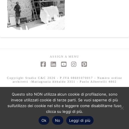
ASSIGN A MENU
Facebook
LinkedIn
YouTube
Instagram
Pinterest
Copyright Studio C&C 2026 - P.IVA 08601070017 - Numero ordine
architetti -Mariagrazia Abbaldo 3351 - Paolo Albertelli 4802
Questo sito NON utilizza alcun cookie di profilazione, sono
invece utilizzati cookie di terze parti. Se vuoi saperne di più
sull’utilizzo dei cookie nel sito e leggere come disabilitarne l’uso
clicca su leggi di più.
Ok
No
Leggi di più