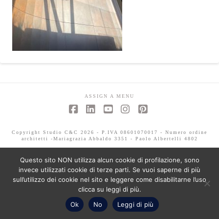
ASSIGN A MENU
Facebook
LinkedIn
YouTube
Instagram
Pinterest
Copyright Studio C&C 2026 - P.IVA 08601070017 - Numero ordine
architetti -Mariagrazia Abbaldo 3351 - Paolo Albertelli 4802
Questo sito NON utilizza alcun cookie di profilazione, sono
invece utilizzati cookie di terze parti. Se vuoi saperne di più
sull’utilizzo dei cookie nel sito e leggere come disabilitarne l’uso
clicca su leggi di più.
Ok
No
Leggi di più