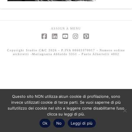
ASSIGN A MENU
Facebook
LinkedIn
YouTube
Instagram
Pinterest
Copyright Studio C&C 2026 - P.IVA 08601070017 - Numero ordine
architetti -Mariagrazia Abbaldo 3351 - Paolo Albertelli 4802
Questo sito NON utilizza alcun cookie di profilazione, sono
invece utilizzati cookie di terze parti. Se vuoi saperne di più
sull’utilizzo dei cookie nel sito e leggere come disabilitarne l’uso
clicca su leggi di più.
Ok
No
Leggi di più