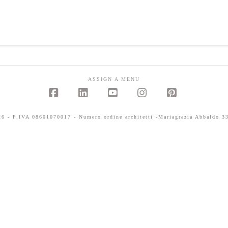
ASSIGN A MENU
Facebook
LinkedIn
YouTube
Instagram
Pinterest
 - P.IVA 08601070017 - Numero ordine architetti -Mariagrazia Abbaldo 33