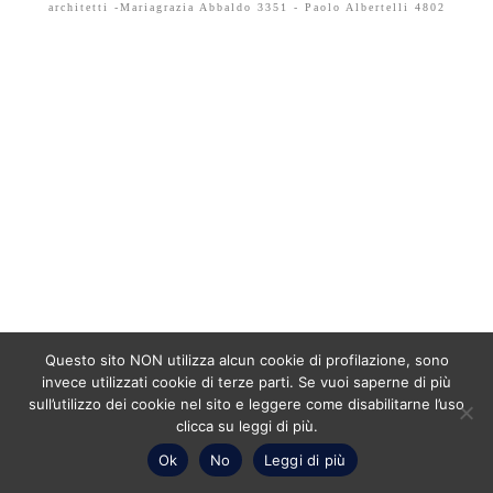
architetti -Mariagrazia Abbaldo 3351 - Paolo Albertelli 4802
Questo sito NON utilizza alcun cookie di profilazione, sono
invece utilizzati cookie di terze parti. Se vuoi saperne di più
sull’utilizzo dei cookie nel sito e leggere come disabilitarne l’uso
clicca su leggi di più.
Ok
No
Leggi di più