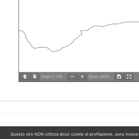
Page
1
/
118
Zoom
100%
Questo sito NON utilizza alcun cookie di profilazione, sono invece uti