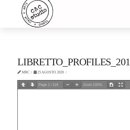
LIBRETTO_PROFILES_201
MRC
25 AGOSTO 2020
Page
1
/
118
Zoom
100%