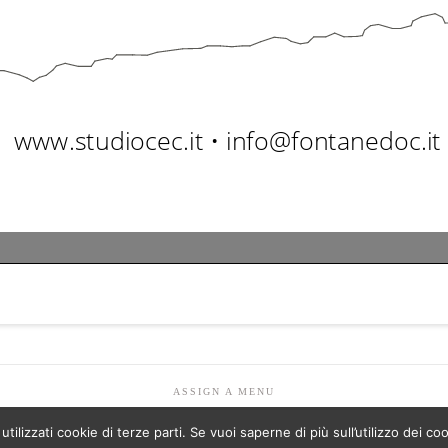
ASSIGN A MENU
lizzati cookie di terze parti. Se vuoi saperne di più sull’utilizzo dei coo
Facebook
LinkedIn
YouTube
Instagram
Pinterest